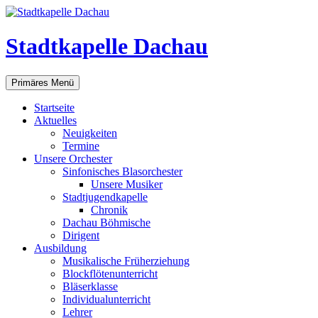
Zum
Inhalt
springen
Stadtkapelle Dachau
Suchen
Primäres Menü
Startseite
Aktuelles
Neuigkeiten
Termine
Unsere Orchester
Sinfonisches Blasorchester
Unsere Musiker
Stadtjugendkapelle
Chronik
Dachau Böhmische
Dirigent
Ausbildung
Musikalische Früherziehung
Blockflötenunterricht
Bläserklasse
Individual­unterricht
Lehrer