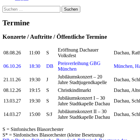
Suchen
nach:
Termine
Konzerte / Auftritte / Öffentliche Termine
Eröffnung Dachauer
08.08.26
11:00
S
Dachau, Rath
Volksfest
Preisverleihung GBG
06.10.26
18:30
DB
München, Han
München
Jubiläumskonzert – 20
21.11.26
19:30
J
Dachau, Schl
Jahre Stadtjugendkapelle
08.12.26
19:15
S
Christkindlmarkt
Dachau, Alts
Jubiläumskonzert I – 30
13.03.27
19:30
S
Dachau, Schl
Jahre Stadtkapelle Dachau
Jubiläumskonzert II – 30
14.03.27
15:00
S/J
Dachau, Schl
Jahre Stadtkapelle Dachau
S = Sinfonisches Blasorchester
S* = Sinfonisches Blasorchester (kleine Besetzung)