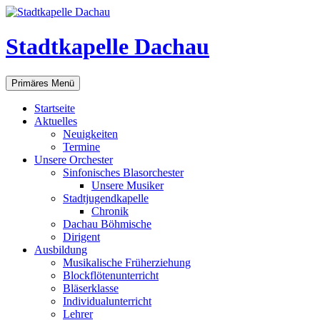
Zum
Inhalt
springen
Stadtkapelle Dachau
Suchen
Primäres Menü
Startseite
Aktuelles
Neuigkeiten
Termine
Unsere Orchester
Sinfonisches Blasorchester
Unsere Musiker
Stadtjugendkapelle
Chronik
Dachau Böhmische
Dirigent
Ausbildung
Musikalische Früherziehung
Blockflötenunterricht
Bläserklasse
Individual­unterricht
Lehrer