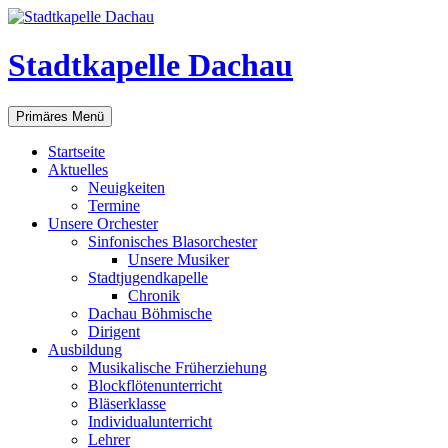
Zum
Inhalt
springen
Stadtkapelle Dachau
Suchen
Primäres Menü
Startseite
Aktuelles
Neuigkeiten
Termine
Unsere Orchester
Sinfonisches Blasorchester
Unsere Musiker
Stadtjugendkapelle
Chronik
Dachau Böhmische
Dirigent
Ausbildung
Musikalische Früherziehung
Blockflötenunterricht
Bläserklasse
Individual­unterricht
Lehrer