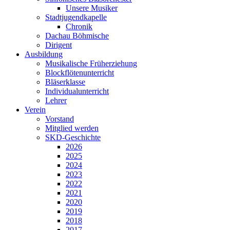
Unsere Musiker
Stadtjugendkapelle
Chronik
Dachau Böhmische
Dirigent
Ausbildung
Musikalische Früherziehung
Blockflötenunterricht
Bläserklasse
Individual­unterricht
Lehrer
Verein
Vorstand
Mitglied werden
SKD-Geschichte
2026
2025
2024
2023
2022
2021
2020
2019
2018
2017