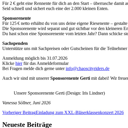
Für 2 € geht eine Rennente für dich an den Start – überrasche dami
Seid schnell und sichert euch eine der 2.000 kleinen Enten.
Sponsorenente
Für 125 € netto erhältst du von uns deine eigene Riesenente – gestalte
Die Sponsorenente wird separat und gut sichtbar vor den kleineren 
Du hast schon eine Sponsorenente vom letzten Jahr? Dann schicke sie 
Sachspenden
Unterstütze uns mit Sachpreisen oder Gutscheinen für die Teilnehme
Anmeldung möglich bis 31.07.2026
Klicke
hier
für das Anmeldeformular
Bei Fragen melde dich gerne unter
info@chaoscityriders.de
Auch wir sind mit unserer
Sponsorenente Gerti
mit dabei! Wir freue
Unsere Sponsorenente Gerti (Design: Iris Lindner)
Vanessa Söllner, Juni 2026
Beitragsnavigation
Vorheriger Beitrag
Einladung zum XXL-Bläserklassenkonzert 2026
Neueste Beiträge