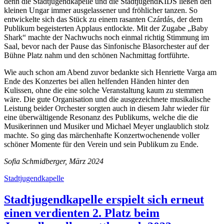
denn die Stadtjugendkapelle und die StadtjugendKIDS ließen den
kleinen Ungar immer ausgelassener und fröhlicher tanzen. So
entwickelte sich das Stück zu einem rasanten Czárdás, der dem
Publikum begeisterten Applaus entlockte. Mit der Zugabe „Baby
Shark“ machte der Nachwuchs noch einmal richtig Stimmung im
Saal, bevor nach der Pause das Sinfonische Blasorchester auf der
Bühne Platz nahm und den schönen Nachmittag fortführte.
Wie auch schon am Abend zuvor bedankte sich Henriette Varga am
Ende des Konzertes bei allen helfenden Händen hinter den
Kulissen, ohne die eine solche Veranstaltung kaum zu stemmen
wäre. Die gute Organisation und die ausgezeichnete musikalische
Leistung beider Orchester sorgten auch in diesem Jahr wieder für
eine überwältigende Resonanz des Publikums, welche die die
Musikerinnen und Musiker und Michael Meyer unglaublich stolz
machte. So ging das märchenhafte Konzertwochenende voller
schöner Momente für den Verein und sein Publikum zu Ende.
Sofia Schmidberger, März 2024
Stadtjugendkapelle
Stadtjugendkapelle erspielt sich erneut
einen verdienten 2. Platz beim