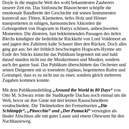
Doyle in die magische Welt des wohl bekanntesten Zauberers
unserer Zeit ein. Das Sinfonische Blasorchester schöpfte die
emotionale Bandbreite der Geschichte mit seinen Instrumenten
kunstvoll aus: Flöten, Klarinetten, tiefes Holz und Hörner
transportierten in ruhigen, harmonischen Akkorden die
Geborgenheit von Hogwarts in Harrys schönen, unbeschwerten
Momenten. Die düsteren, fast beklemmenden Passagen des tiefen
Blechs kündigten die bedrohliche Rückkehr von Lord Voldemort an
und jagten den Zuhörern kalte Schauer über den Rücken. Doch alles
ging gut aus: bei der fröhlich beschwingten Hogwarts-Hymne am
Ende des Stücks klatschte das Publikum begeistert mit und bald
darauf standen nicht nur die Musikerinnen und Musiker, sondern
auch der ganze Saal. Das Publikum überschüttete das Orchester und
seinen Dirigenten mit so tosendem Applaus, begeisterten Rufen und
Getrampel, dass es zu nicht nur zu einer, sondern gleich mehreren
Zugaben kommen konnte.
Mit dem Publikumsliebling
„Around the World in 80 Days“
von
Otto M. Schwarz reiste die Stadtkapelle Dachau noch einmal um die
Welt, bevor sie ihre Gäste mit drei letzten Rausschmeißern
verabschiedete. Die Titelmelodien der Fernsehserien
„Die
Schlümpfe“, „Pinocchio“ und „Der Pumuckl“
versorgten als
finaler Abschluss alle mit guter Laune und einem Ohrwurm für den
Nachhauseweg.