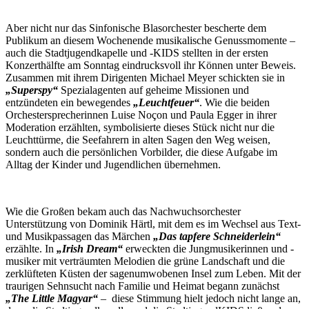
Aber nicht nur das Sinfonische Blasorchester bescherte dem
Publikum an diesem Wochenende musikalische Genussmomente –
auch die Stadtjugendkapelle und -KIDS stellten in der ersten
Konzerthälfte am Sonntag eindrucksvoll ihr Können unter Beweis.
Zusammen mit ihrem Dirigenten Michael Meyer schickten sie in
„Superspy“
Spezialagenten auf geheime Missionen und
entzündeten ein bewegendes
„Leuchtfeuer“
. Wie die beiden
Orchestersprecherinnen Luise Noçon und Paula Egger in ihrer
Moderation erzählten, symbolisierte dieses Stück nicht nur die
Leuchttürme, die Seefahrern in alten Sagen den Weg weisen,
sondern auch die persönlichen Vorbilder, die diese Aufgabe im
Alltag der Kinder und Jugendlichen übernehmen.
Wie die Großen bekam auch das Nachwuchsorchester
Unterstützung von Dominik Härtl, mit dem es im Wechsel aus Text-
und Musikpassagen das Märchen
„Das tapfere Schneiderlein“
erzählte. In
„Irish Dream“
erweckten die Jungmusikerinnen und -
musiker mit verträumten Melodien die grüne Landschaft und die
zerklüfteten Küsten der sagenumwobenen Insel zum Leben. Mit der
traurigen Sehnsucht nach Familie und Heimat begann zunächst
„The Little Magyar“
–
diese Stimmung hielt jedoch nicht lange an,