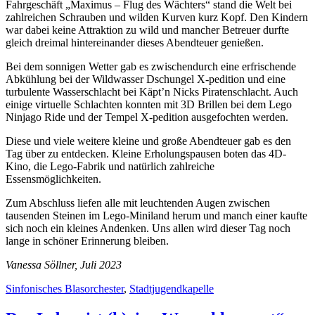
Fahrgeschäft „Maximus – Flug des Wächters“ stand die Welt bei
zahlreichen Schrauben und wilden Kurven kurz Kopf. Den Kindern
war dabei keine Attraktion zu wild und mancher Betreuer durfte
gleich dreimal hintereinander dieses Abendteuer genießen.
Bei dem sonnigen Wetter gab es zwischendurch eine erfrischende
Abkühlung bei der Wildwasser Dschungel X-pedition und eine
turbulente Wasserschlacht bei Käpt’n Nicks Piratenschlacht. Auch
einige virtuelle Schlachten konnten mit 3D Brillen bei dem Lego
Ninjago Ride und der Tempel X-pedition ausgefochten werden.
Diese und viele weitere kleine und große Abendteuer gab es den
Tag über zu entdecken. Kleine Erholungspausen boten das 4D-
Kino, die Lego-Fabrik und natürlich zahlreiche
Essensmöglichkeiten.
Zum Abschluss liefen alle mit leuchtenden Augen zwischen
tausenden Steinen im Lego-Miniland herum und manch einer kaufte
sich noch ein kleines Andenken. Uns allen wird dieser Tag noch
lange in schöner Erinnerung bleiben.
Vanessa Söllner, Juli 2023
Sinfonisches Blasorchester
,
Stadtjugendkapelle