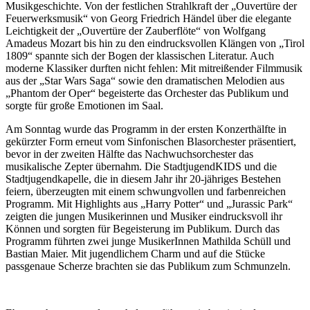
Musikgeschichte. Von der festlichen Strahlkraft der „Ouvertüre der
Feuerwerksmusik“ von Georg Friedrich Händel über die elegante
Leichtigkeit der „Ouvertüre der Zauberflöte“ von Wolfgang
Amadeus Mozart bis hin zu den eindrucksvollen Klängen von „Tirol
1809“ spannte sich der Bogen der klassischen Literatur. Auch
moderne Klassiker durften nicht fehlen: Mit mitreißender Filmmusik
aus der „Star Wars Saga“ sowie den dramatischen Melodien aus
„Phantom der Oper“ begeisterte das Orchester das Publikum und
sorgte für große Emotionen im Saal.
Am Sonntag wurde das Programm in der ersten Konzerthälfte in
gekürzter Form erneut vom Sinfonischen Blasorchester präsentiert,
bevor in der zweiten Hälfte das Nachwuchsorchester das
musikalische Zepter übernahm. Die StadtjugendKIDS und die
Stadtjugendkapelle, die in diesem Jahr ihr 20-jähriges Bestehen
feiern, überzeugten mit einem schwungvollen und farbenreichen
Programm. Mit Highlights aus „Harry Potter“ und „Jurassic Park“
zeigten die jungen Musikerinnen und Musiker eindrucksvoll ihr
Können und sorgten für Begeisterung im Publikum. Durch das
Programm führten zwei junge MusikerInnen Mathilda Schüll und
Bastian Maier. Mit jugendlichem Charm und auf die Stücke
passgenaue Scherze brachten sie das Publikum zum Schmunzeln.