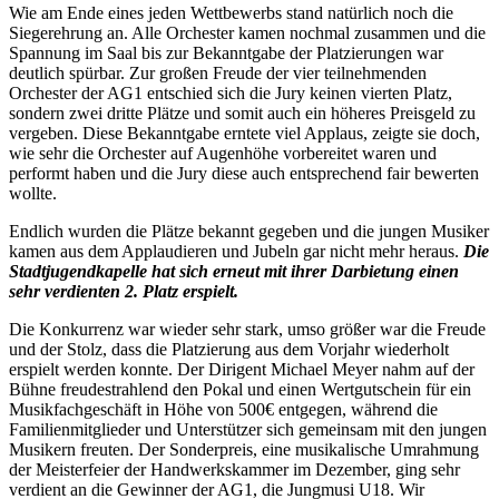
Wie am Ende eines jeden Wettbewerbs stand natürlich noch die
Siegerehrung an. Alle Orchester kamen nochmal zusammen und die
Spannung im Saal bis zur Bekanntgabe der Platzierungen war
deutlich spürbar. Zur großen Freude der vier teilnehmenden
Orchester der AG1 entschied sich die Jury keinen vierten Platz,
sondern zwei dritte Plätze und somit auch ein höheres Preisgeld zu
vergeben. Diese Bekanntgabe erntete viel Applaus, zeigte sie doch,
wie sehr die Orchester auf Augenhöhe vorbereitet waren und
performt haben und die Jury diese auch entsprechend fair bewerten
wollte.
Endlich wurden die Plätze bekannt gegeben und die jungen Musiker
kamen aus dem Applaudieren und Jubeln gar nicht mehr heraus.
Die
Stadtjugendkapelle hat sich erneut mit ihrer Darbietung einen
sehr verdienten 2. Platz erspielt.
Die Konkurrenz war wieder sehr stark, umso größer war die Freude
und der Stolz, dass die Platzierung aus dem Vorjahr wiederholt
erspielt werden konnte. Der Dirigent Michael Meyer nahm auf der
Bühne freudestrahlend den Pokal und einen Wertgutschein für ein
Musikfachgeschäft in Höhe von 500€ entgegen, während die
Familienmitglieder und Unterstützer sich gemeinsam mit den jungen
Musikern freuten. Der Sonderpreis, eine musikalische Umrahmung
der Meisterfeier der Handwerkskammer im Dezember, ging sehr
verdient an die Gewinner der AG1, die Jungmusi U18. Wir