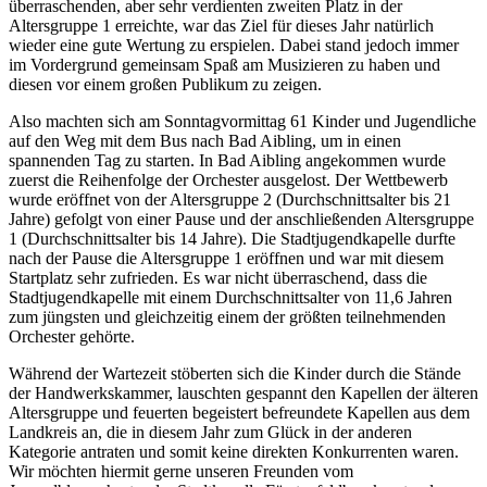
überraschenden, aber sehr verdienten zweiten Platz in der
Altersgruppe 1 erreichte, war das Ziel für dieses Jahr natürlich
wieder eine gute Wertung zu erspielen. Dabei stand jedoch immer
im Vordergrund gemeinsam Spaß am Musizieren zu haben und
diesen vor einem großen Publikum zu zeigen.
Also machten sich am Sonntagvormittag 61 Kinder und Jugendliche
auf den Weg mit dem Bus nach Bad Aibling, um in einen
spannenden Tag zu starten. In Bad Aibling angekommen wurde
zuerst die Reihenfolge der Orchester ausgelost. Der Wettbewerb
wurde eröffnet von der Altersgruppe 2 (Durchschnittsalter bis 21
Jahre) gefolgt von einer Pause und der anschließenden Altersgruppe
1 (Durchschnittsalter bis 14 Jahre). Die Stadtjugendkapelle durfte
nach der Pause die Altersgruppe 1 eröffnen und war mit diesem
Startplatz sehr zufrieden. Es war nicht überraschend, dass die
Stadtjugendkapelle mit einem Durchschnittsalter von 11,6 Jahren
zum jüngsten und gleichzeitig einem der größten teilnehmenden
Orchester gehörte.
Während der Wartezeit stöberten sich die Kinder durch die Stände
der Handwerkskammer, lauschten gespannt den Kapellen der älteren
Altersgruppe und feuerten begeistert befreundete Kapellen aus dem
Landkreis an, die in diesem Jahr zum Glück in der anderen
Kategorie antraten und somit keine direkten Konkurrenten waren.
Wir möchten hiermit gerne unseren Freunden vom