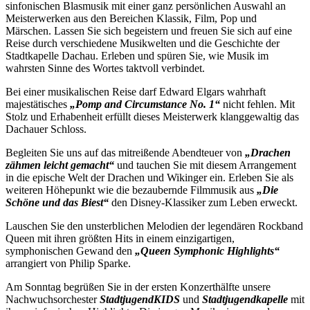
sinfonischen Blasmusik mit einer ganz persönlichen Auswahl an
Meisterwerken aus den Bereichen Klassik, Film, Pop und
Märschen. Lassen Sie sich begeistern und freuen Sie sich auf eine
Reise durch verschiedene Musikwelten und die Geschichte der
Stadtkapelle Dachau. Erleben und spüren Sie, wie Musik im
wahrsten Sinne des Wortes taktvoll verbindet.
Bei einer musikalischen Reise darf Edward Elgars wahrhaft
majestätisches
„Pomp and Circumstance No. 1“
nicht fehlen. Mit
Stolz und Erhabenheit erfüllt dieses Meisterwerk klanggewaltig das
Dachauer Schloss.
Begleiten Sie uns auf das mitreißende Abendteuer von
„Drachen
zähmen leicht gemacht“
und tauchen Sie mit diesem Arrangement
in die epische Welt der Drachen und Wikinger ein. Erleben Sie als
weiteren Höhepunkt wie die bezaubernde Filmmusik aus
„Die
Schöne und das Biest“
den Disney-Klassiker zum Leben erweckt.
Lauschen Sie den unsterblichen Melodien der legendären Rockband
Queen mit ihren größten Hits in einem einzigartigen,
symphonischen Gewand den
„Queen Symphonic Highlights“
arrangiert von Philip Sparke.
Am Sonntag begrüßen Sie in der ersten Konzerthälfte unsere
Nachwuchsorchester
StadtjugendKIDS
und
Stadtjugendkapelle
mit