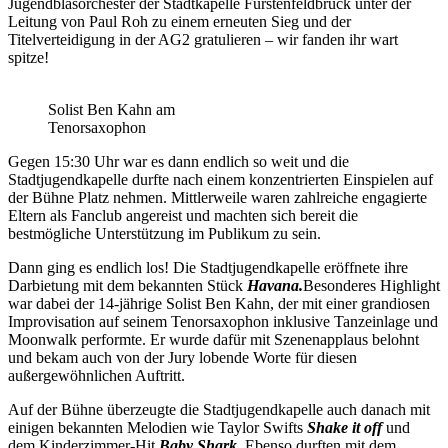
Jugendblasorchester der Stadtkapelle Fürstenfeldbruck unter der
Leitung von Paul Roh zu einem erneuten Sieg und der
Titelverteidigung in der AG2 gratulieren – wir fanden ihr wart
spitze!
Solist Ben Kahn am
Tenorsaxophon
Gegen 15:30 Uhr war es dann endlich so weit und die
Stadtjugendkapelle durfte nach einem konzentrierten Einspielen auf
der Bühne Platz nehmen. Mittlerweile waren zahlreiche engagierte
Eltern als Fanclub angereist und machten sich bereit die
bestmögliche Unterstützung im Publikum zu sein.
Dann ging es endlich los! Die Stadtjugendkapelle eröffnete ihre
Darbietung mit dem bekannten Stück
Havana.
Besonderes Highlight
war dabei der 14-jährige Solist Ben Kahn, der mit einer grandiosen
Improvisation auf seinem Tenorsaxophon inklusive Tanzeinlage und
Moonwalk performte. Er wurde dafür mit Szenenapplaus belohnt
und bekam auch von der Jury lobende Worte für diesen
außergewöhnlichen Auftritt.
Auf der Bühne überzeugte die Stadtjugendkapelle auch danach mit
einigen bekannten Melodien wie Taylor Swifts
Shake it off
und
dem Kinderzimmer-Hit
Baby Shark
. Ebenso durften mit dem