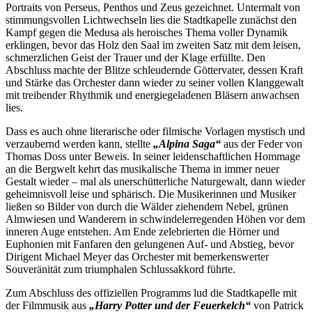
Portraits von Perseus, Penthos und Zeus gezeichnet. Untermalt von
stimmungsvollen Lichtwechseln lies die Stadtkapelle zunächst den
Kampf gegen die Medusa als heroisches Thema voller Dynamik
erklingen, bevor das Holz den Saal im zweiten Satz mit dem leisen,
schmerzlichen Geist der Trauer und der Klage erfüllte. Den
Abschluss machte der Blitze schleudernde Göttervater, dessen Kraft
und Stärke das Orchester dann wieder zu seiner vollen Klanggewalt
mit treibender Rhythmik und energiegeladenen Bläsern anwachsen
lies.
Dass es auch ohne literarische oder filmische Vorlagen mystisch und
verzaubernd werden kann, stellte
„Alpina Saga“
aus der Feder von
Thomas Doss unter Beweis. In seiner leidenschaftlichen Hommage
an die Bergwelt kehrt das musikalische Thema in immer neuer
Gestalt wieder – mal als unerschütterliche Naturgewalt, dann wieder
geheimnisvoll leise und sphärisch. Die Musikerinnen und Musiker
ließen so Bilder von durch die Wälder ziehendem Nebel, grünen
Almwiesen und Wanderern in schwindelerregenden Höhen vor dem
inneren Auge entstehen. Am Ende zelebrierten die Hörner und
Euphonien mit Fanfaren den gelungenen Auf- und Abstieg, bevor
Dirigent Michael Meyer das Orchester mit bemerkenswerter
Souveränität zum triumphalen Schlussakkord führte.
Zum Abschluss des offiziellen Programms lud die Stadtkapelle mit
der Filmmusik aus
„Harry Potter und der Feuerkelch“
von Patrick