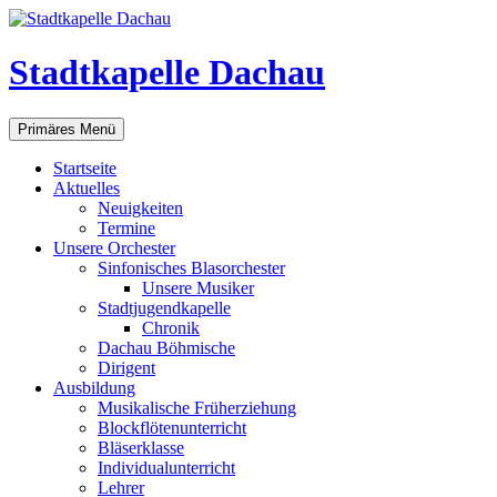
Zum
Inhalt
springen
Stadtkapelle Dachau
Suchen
Primäres Menü
Startseite
Aktuelles
Neuigkeiten
Termine
Unsere Orchester
Sinfonisches Blasorchester
Unsere Musiker
Stadtjugendkapelle
Chronik
Dachau Böhmische
Dirigent
Ausbildung
Musikalische Früherziehung
Blockflötenunterricht
Bläserklasse
Individual­unterricht
Lehrer