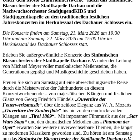
Blasorchester der Stadtkapelle Dachau und die
Nachwuchsorchester StadtjugendKIDS und
Stadtjugendkapelle zu den traditionellen festlichen
Jahreskonzerten im Herkulessaal des Dachauer Schlosses ein.
Die Konzerte finden am Samstag, 2
1. März 20
26 um 19:30
Uhr
und am
Sonntag,
22. März 20
26 um 15:00 Uhr im
Herkulessaal des Dachauer Schlosses statt.
Erleben Sie außergewöhnliche Konzerte des
Sinfonischen
Blasorchesters der Stadtkapelle Dachau e.V.
unter der Leitung
von Michael Meyer voller musikalischer Meilensteine, die
Generationen geprägt und Musikgeschichte geschrieben haben.
Freuen Sie sich am Samstag auf eine abwechslungsreiche Reise
durch die Meisterwerke der Jahrhunderte an diesem
Konzertwochenende – von majestätischen Klängen und festlichen
Glanz von Georg Friedrich Händels
„Ouvertüre der
Feuerwerksmusik“
, über die zeitlose Eleganz aus W. A. Mozarts
„Ouvertüre der Zauberflöte“
bis hin zu den eindrucksvollen
Klängen aus
„
Tirol 1809
“.
Mit imposanter Filmmusik aus der
„Star
Wars Saga“
und den dramatischen Melodien aus
„Phantom der
Oper“
erwarten Sie weitere unverwechselbare Themen, die längst
zu modernen Klassikern geworden sind. Zu hören ist am Samstag
nur das
Sinfonische Blasorchester der Stadtkapelle Dachau e.V.