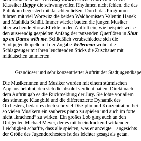
Klassiker
Happy
die schwungvollen Rhythmen nicht fehlen, die das
Publikum begeistert mitklatschten ließen. Durch das Programm
führten mit viel Wortwitz die beiden Waldhornisten Valentin Hanek
und Mathilda Schüll. Immer wieder bauten die jungen Musiker
überraschende Show-Effekte in den Auftritt ein, wie beispielsweise
den auswendig gespielten Anfang der tanzenden Querflöten in
Shut
up an Dance with me.
Schließlich verabschiedete sich die
Stadtjugendkapelle mit der Zugabe
Wellerman
wobei die
Schlagzeuger mit ihren leuchtenden Sticks die Zuschauer mit
mitklatschen animierten.
Grandioser und sehr konzentrierter Auftritt der Stadtjugendkape
Die Musikerinnen und Musiker wurden mit einem stürmischen
Applaus belohnt, den sich die absolut verdient hatten. Direkt nach
dem Auftritt gab es die Rückmeldung der Jury. Sie lobte vor allem
das stimmige Klangbild und die differenzierte Dynamik des
Orchesters, bedarf es doch sehr viel Disziplin und Konzentration bei
so vielen Musikern ein sauberes piano zu spielen und auch im forte
nicht „krachend“ zu wirken. Ein großes Lob ging auch an den
Dirigenten Michael Meyer, der es mit beeindruckend wirkender
Leichtigkeit schaffte, dass alle spielten, was er anzeigte – angesichts
der Größe des Jugendorchesters ist das leichter gesagt als getan.