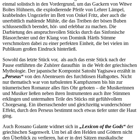
einmal solistisch in den Vordergrund, um das Gackern von Witwe
Boltes Hühnern, die explodierende Pfeife von Lehrer Lämpel,
krabbelndes Ungeziefer im Bett von Onkel Fritz, aber auch die
unerbittlich mahlende Mühle, die das Treiben der bösen Buben
schlussendlich beendet, hör- und erlebbar zu machen. Die
Darbietung des anspruchsvollen Stücks durch das Sinfonische
Blasorchester und der Klang von Dominik Härtls Stimme
verschmolzen dabei zu einer perfekten Einheit, die bei vielen im
Publikum großen Eindruck hinterließ.
Sowohl das letzte Stück vor, als auch das erste Stück nach der
Pause entführten die Zuhörer daraufhin in die Welt der griechischen
Mythologie. Der japanische Komponist Satoshi Yagisawa erzählt in
„Perseus“
von den Abenteuern des furchtlosen Halbgottes. Nicht
nur thematisch war von turbulenten Kampfszenen bis hin zur
träumerischen Romanze alles fürs Ohr geboten – die Musikerinnen
und Musiker ließen neben ihren Instrumenten auch ihre Stimmen
erklingen und untermalten Teile des Stücks mit gefühlvollem
Chorgesang. Ein überraschender und gleichzeitig wunderschöner
Effekt, durch den Perseus bestimmt noch etwas tiefer unter die Haut
ging.
Auch Rossano Galante widmet sich in
„Lexicon of the Gods“
der
griechischen Sagenwelt. Um bei all den Helden und Göttern nicht
den Überblick zu verlieren, hat er in drei Sätzen musikalische