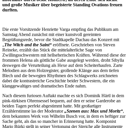
und große Musiker über begeisterte Standing Ovations freuen
durften.
Die erste Vorsitzende Henriette Varga empfing das Publikum am
Samstag Abend zunächst mit einer kunstvoll gereimten
Begrüßungsrede, bevor die Stadtkapelle Dachau das Konzert mit
„
The Witch and the Saint“
eröffnete. Geschrieben von Steven
Reineke, erzählt das Stück die mittelalterliche Sage von
Zwillingsschwestern mit hellseherischen Kräften. Während diese der
frommen Helena als göttliche Gabe ausgelegt werden, droht Sibylla
deswegen die Verurteilung als Hexe auf dem Scheiterhaufen. Zarte
Melodien aus dem Holzregister, grollende Klänge aus dem tiefen
Blech und die bewegten Rhythmen des Schlagwerks zeichneten
dabei die kontrastreiche Geschichte beider Schwestern, die ein
klanggewaltiges und dramatisches Ende nahm.
Nach diesem furiosen Auftakt machte es sich Dominik Härtl in dem
pink-türkisen Ohrensessel bequem, auf den er seine Garderobe an
beiden Tagen perfekt abgestimmt hatte. Mit großartiger
Erzählerstimme las der Moderator
„Szenen aus: Max und Moritz“
,
dem bekannten Werk von Wilhelm Busch vor, in dem es heftiger zur
Sache geht, als das so mancher in Erinnerung hatte. Komponist
Mario Bürki stellt in seiner Vertonung der Streiche alle Instrumente