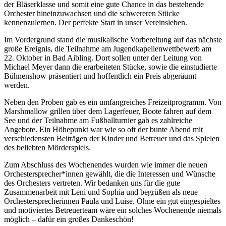
der Bläserklasse und somit eine gute Chance in das bestehende
Orchester hineinzuwachsen und die schwereren Stücke
kennenzulernen. Der perfekte Start in unser Vereinsleben.
Im Vordergrund stand die musikalische Vorbereitung auf das nächste
große Ereignis, die Teilnahme am Jugendkapellenwettbewerb am
22. Oktober in Bad Aibling. Dort sollen unter der Leitung von
Michael Meyer dann die erarbeiteten Stücke, sowie die einstudierte
Bühnenshow präsentiert und hoffentlich ein Preis abgeräumt
werden.
Neben den Proben gab es ein umfangreiches Freizeitprogramm. Von
Marshmallow grillen über dem Lagerfeuer, Boote fahren auf dem
See und der Teilnahme am Fußballturnier gab es zahlreiche
Angebote. Ein Höhepunkt war wie so oft der bunte Abend mit
verschiedensten Beiträgen der Kinder und Betreuer und das Spielen
des beliebten Mörderspiels.
Zum Abschluss des Wochenendes wurden wie immer die neuen
Orchestersprecher*innen gewählt, die die Interessen und Wünsche
des Orchesters vertreten. Wir bedanken uns für die gute
Zusammenarbeit mit Leni und Sophia und begrüßen als neue
Orchestersprecherinnen Paula und Luise. Ohne ein gut eingespieltes
und motiviertes Betreuerteam wäre ein solches Wochenende niemals
möglich – dafür ein großes Dankeschön!