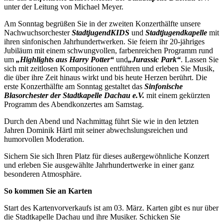
unter der Leitung von Michael Meyer.
Am Sonntag begrüßen Sie in der zweiten Konzerthälfte unsere
Nachwuchsorchester
StadtjugendKIDS
und
Stadtjugendkapelle
mit
ihren sinfonischen Jahrhundertwerken. Sie feiern ihr 20-jähriges
Jubiläum mit einem schwungvollen, farbenreichen Programm rund
um
„Highlights aus Harry Potter“
und
„Jurassic Park“
. Lassen Sie
sich mit zeitlosen Kompositionen entführen und erleben Sie Musik,
die über ihre Zeit hinaus wirkt und bis heute Herzen berührt. Die
erste Konzerthälfte am Sonntag gestaltet das
Sinfonische
Blasorchester der Stadtkapelle Dachau e.V.
mit einem gekürzten
Programm des Abendkonzertes am Samstag.
Durch den Abend und Nachmittag führt Sie wie in den letzten
Jahren Dominik Härtl mit seiner abwechslungsreichen und
humorvollen Moderation.
Sichern Sie sich Ihren Platz für dieses außergewöhnliche Konzert
und erleben Sie ausgewählte Jahrhundertwerke in einer ganz
besonderen Atmosphäre.
So kommen Sie an Karten
Start des Kartenvorverkaufs ist am 03. März. Karten gibt es nur über
die Stadtkapelle Dachau und ihre Musiker. Schicken Sie