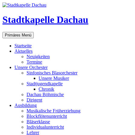
Zum
Inhalt
springen
Stadtkapelle Dachau
Suchen
Primäres Menü
Startseite
Aktuelles
Neuigkeiten
Termine
Unsere Orchester
Sinfonisches Blasorchester
Unsere Musiker
Stadtjugendkapelle
Chronik
Dachau Böhmische
Dirigent
Ausbildung
Musikalische Früherziehung
Blockflötenunterricht
Bläserklasse
Individual­unterricht
Lehrer