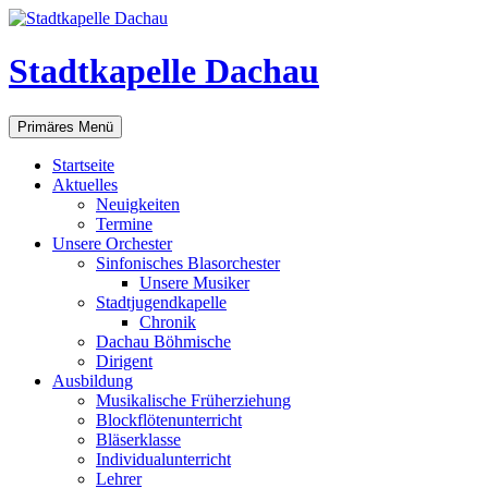
Zum
Inhalt
springen
Stadtkapelle Dachau
Suchen
Primäres Menü
Startseite
Aktuelles
Neuigkeiten
Termine
Unsere Orchester
Sinfonisches Blasorchester
Unsere Musiker
Stadtjugendkapelle
Chronik
Dachau Böhmische
Dirigent
Ausbildung
Musikalische Früherziehung
Blockflötenunterricht
Bläserklasse
Individual­unterricht
Lehrer