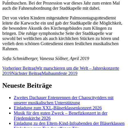
Palmbuschen. Bei der Prozession war dieses Jahr zum ersten Mal
auch die Fahnenabordnung der Stadtkapelle mit dabei.
Der von vielen Kindern mitgestaltete Palmsonntagsgottesdienst
leitete die Karwoche ein und gab der Stadtkapelle die Möglichkeit,
die besondere Akustik des Kirchengebäudes zum Klingen zu
bringen. Die ruhige symphonische Seite der Stadtkapelle war
sowohl bei weltlichen als auch kirchlichen Stücken zu hören und
verlieh dem schönen Gottesdienst einen festlichen musikalischen
Rahmen.
Sofia Schmidberger, Vanessa Söllner, April 2019
Beitragsnavigation
Vorheriger Beitrag
Wir marschieren um die Welt – Jahreskonzerte
2019
Nächster Beitrag
Maibaumfeste 2019
Neueste Beiträge
Zweites Dachauer Entenrennen der Chaoscityriders mit
unserer musikalischen Unterstützung
Einladung zum XXL-Bläserklassenkonzert 2026
Musik für den guten Zweck – Benefizkonzert in der
Friedenskirche 2026
Einladung zu den Eltern-Kind-Infoabenden der Bläserklassen