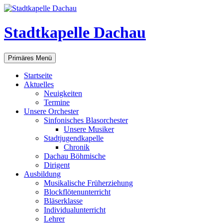
Zum
Inhalt
springen
Stadtkapelle Dachau
Suchen
Primäres Menü
Startseite
Aktuelles
Neuigkeiten
Termine
Unsere Orchester
Sinfonisches Blasorchester
Unsere Musiker
Stadtjugendkapelle
Chronik
Dachau Böhmische
Dirigent
Ausbildung
Musikalische Früherziehung
Blockflötenunterricht
Bläserklasse
Individual­unterricht
Lehrer