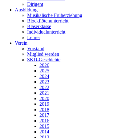
Dirigent
Ausbildung
Musikalische Früherziehung
Blockflötenunterricht
Bläserklasse
Individual­unterricht
Lehrer
Verein
Vorstand
Mitglied werden
SKD-Geschichte
2026
2025
2024
2023
2022
2021
2020
2019
2018
2017
2016
2015
2014
2013