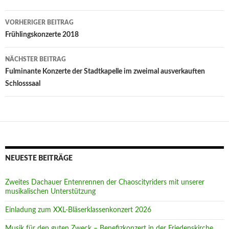
Beitragsnavigation
VORHERIGER BEITRAG
Frühlingskonzerte 2018
NÄCHSTER BEITRAG
Fulminante Konzerte der Stadtkapelle im zweimal ausverkauften
Schlosssaal
NEUESTE BEITRÄGE
Zweites Dachauer Entenrennen der Chaoscityriders mit unserer
musikalischen Unterstützung
Einladung zum XXL-Bläserklassenkonzert 2026
Musik für den guten Zweck – Benefizkonzert in der Friedenskirche