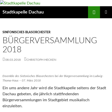
Zum
Inhalt
Suchen
Stadtkapelle Dachau
springen
PRIMÄR
MENÜ
SINFONISCHES BLASORCHESTER
BÜRGERVERSAMMLUNG
2018
08.03.2018
CHRISTOPH HECKEN
Ensemble des Sinfonisches Blasorchesters bei der Bürgerversammlung im Ludwig-
Thoma-Haus – 07. März 2018
Ein ums andere Jahr wird die Stadtkapelle seitens der Stadt
Dachau gebeten, die jährlich stattfindenden
Bürgerversammlungen im Stadtgebiet musikalisch
einzuleiten.