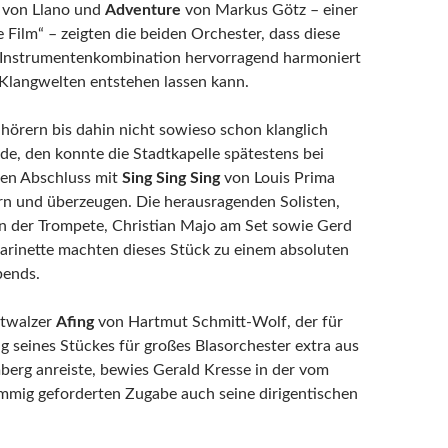
von Llano und
Adventure
von Markus Götz – einer
 Film“ – zeigten die beiden Orchester, dass diese
Instrumentenkombination hervorragend harmoniert
 Klangwelten entstehen lassen kann.
örern bis dahin nicht sowieso schon klanglich
de, den konnte die Stadtkapelle spätestens bei
ten Abschluss mit
Sing Sing Sing
von Louis Prima
ern und überzeugen. Die herausragenden Solisten,
n der Trompete, Christian Majo am Set sowie Gerd
larinette machten dieses Stück zu einem absoluten
bends.
twalzer
Afing
von Hartmut Schmitt-Wolf, der für
g seines Stückes für großes Blasorchester extra aus
erg anreiste, bewies Gerald Kresse in der vom
mmig geforderten Zugabe auch seine dirigentischen