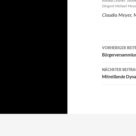
Roxana Lettner, Josefi
Dirigent Michael Meye
Claudia Meyer, 
Beitragsn
VORHERIGER BEIT
Bürgerversammlu
NÄCHSTER BEITRA
Mitreißende Dyna