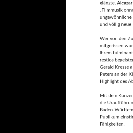
glänzte,
Alcazar
„Filmmusik ohne
ungewöhnliche 
und völlig neue
Wer von den Zuh
mitgerissen wur
ihrem fulminan
restlos begeist
Gerald Kresse a
Peters an der K
Highlight des A
Mit dem Konzer
die Uraufführun
Baden-Württemb
Publikum einsti
Fähigkeiten.