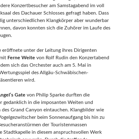
ndere Konzertbesucher am Samstagabend im voll
ksaal des Dachauer Schlosses gefragt haben. Dass
llig unterschiedlichen Klangkörper aber wunderbar
nen, davon konnten sich die Zuhörer im Laufe des
eugen.
 eröffnete unter der Leitung ihres Dirigenten
mit
Ferne Weite
von Rolf Rudin den Konzertabend
t dem sich das Orchester auch am 5. Mai in
 Wertungsspiel des Allgäu-Schwäbischen-
äsentieren wird.
Angel’s Gate
von Philip Sparke durften die
r gedanklich in die imposanten Weiten und
 des Grand Canyon eintauchen. Klangbilder wie
Vogelgezwitscher beim Sonnenaufgang bis hin zu
Besucheranstürmen der Touristenmassen
die Stadtkapelle in diesem anspruchsvollen Werk