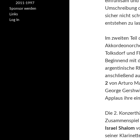
einfühlsam und 
2011-1997
Umschreibung d
Sponsor werden
Links
sicher nicht sc
Log In
entstehen zu la
Im zweiten Teil
Akkordeonorches
Tolksdorf und F
Beginnend mit
argentinische R
anschließend a
2
von Arturo Ma
George Gershwi
Applaus ihre ei
Die 2. Konzerth
Zusammenspiel 
Israel Shalom
vo
seiner Klarinet