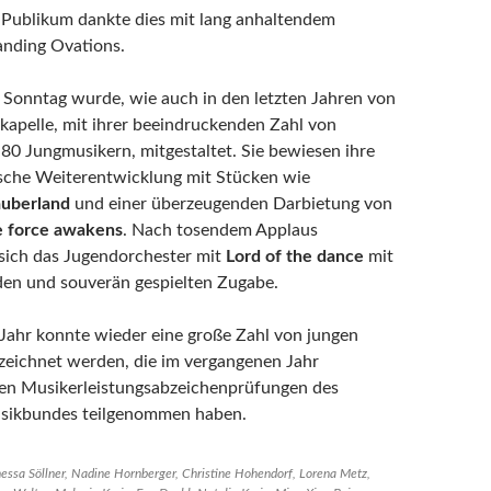
 Publikum dankte dies mit lang anhaltendem
anding Ovations.
Sonntag wurde, wie auch in den letzten Jahren von
kapelle, mit ihrer beeindruckenden Zahl von
 80 Jungmusikern, mitgestaltet. Sie bewiesen ihre
ische Weiterentwicklung mit Stücken wie
uberland
und einer überzeugenden Darbietung von
e force awakens
. Nach tosendem Applaus
sich das Jugendorchester mit
Lord of the dance
mit
den und souverän gespielten Zugabe.
Jahr konnte wieder eine große Zahl von jungen
eichnet werden, die im vergangenen Jahr
den Musikerleistungsabzeichenprüfungen des
sikbundes teilgenommen haben.
anessa Söllner, Nadine Hornberger, Christine Hohendorf, Lorena Metz,