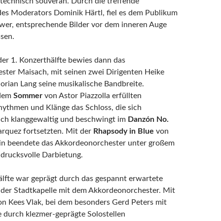
technisch souverän. Durch die treffende
es Moderators Dominik Härtl, fiel es dem Publikum
hwer, entsprechende Bilder vor dem inneren Auge
ssen.
 der 1. Konzerthälfte bewies dann das
ter Maisach, mit seinen zwei Dirigenten Heike
lorian Lang seine musikalische Bandbreite.
 dem
Sommer
von Astor Piazzolla erfüllten
hythmen und Klänge das Schloss, die sich
uch klanggewaltig und beschwingt im
Danzón No.
rquez fortsetzten. Mit der
Rhapsody in Blue
von
n beendete das Akkordeonorchester unter großem
ndrucksvolle Darbietung.
älfte war geprägt durch das gespannt erwartete
der Stadtkapelle mit dem Akkordeonorchester. Mit
n Kees Vlak, bei dem besonders Gerd Peters mit
te durch klezmer-geprägte Solostellen