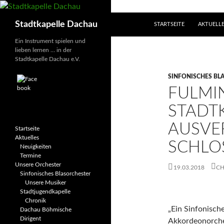
Zum
Inhalt
Suchen
Stadtkapelle Dachau
STARTSEITE
AKTUELL
springen
Ein Instrument spielen und
lieben lernen … in der
Stadtkapelle Dachau e.V.
SINFONISCHES BL
FULMI
STADT
AUSVE
Startseite
Aktuelles
SCHLO
Neuigkeiten
Termine
Unsere Orchester
19.03.2018
CH
Sinfonisches Blasorchester
Unsere Musiker
Stadtjugendkapelle
Chronik
„Ein Sinfonisch
Dachau Böhmische
Dirigent
Akkordeonorches