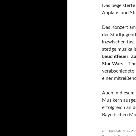
Das begeisterte
Applaus und St
Das Konzert am 
der Stadtjugend
inzwischen fast
stetige musikal
Leuchtfeuer
,
Za
Star Wars – Th
verabschiedete 
einer mitreißen
Auch in diesem 
Musikern ausgez
erfolgreich an 
Bayerischen Mu
v.l.: Jugendleiterin V