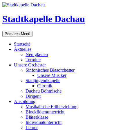
Zum
Inhalt
springen
Stadtkapelle Dachau
Suchen
Primäres Menü
Startseite
Aktuelles
Neuigkeiten
Termine
Unsere Orchester
Sinfonisches Blasorchester
Unsere Musiker
Stadtjugendkapelle
Chronik
Dachau Böhmische
Dirigent
Ausbildung
Musikalische Früherziehung
Blockflötenunterricht
Bläserklasse
Individual­unterricht
Lehrer