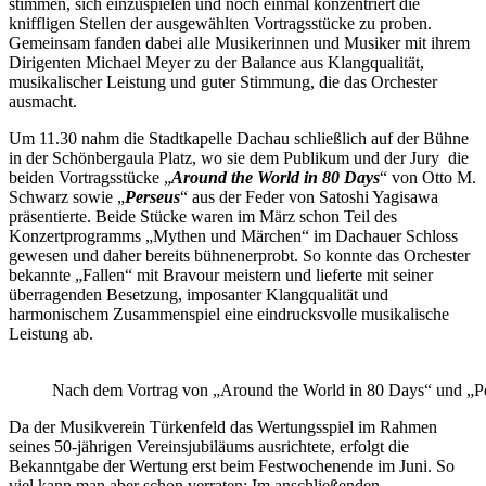
stimmen, sich einzuspielen und noch einmal konzentriert die
kniffligen Stellen der ausgewählten Vortragsstücke zu proben.
Gemeinsam fanden dabei alle Musikerinnen und Musiker mit ihrem
Dirigenten Michael Meyer zu der Balance aus Klangqualität,
musikalischer Leistung und guter Stimmung, die das Orchester
ausmacht.
Um 11.30 nahm die Stadtkapelle Dachau schließlich auf der Bühne
in der Schönbergaula Platz, wo sie dem Publikum und der Jury
die
beiden Vortragsstücke „
Around the World in 80 Days
“ von Otto M.
Schwarz sowie „
Perseus
“ aus der Feder von Satoshi Yagisawa
präsentierte. Beide Stücke waren im März schon Teil des
Konzertprogramms „Mythen und Märchen“ im Dachauer Schloss
gewesen und daher bereits bühnenerprobt. So konnte das Orchester
bekannte „Fallen“ mit Bravour meistern und lieferte mit seiner
überragenden Besetzung, imposanter Klangqualität und
harmonischem Zusammenspiel eine eindrucksvolle musikalische
Leistung ab.
Nach dem Vortrag von „Around the World in 80 Days“ und „Per
Da der Musikverein Türkenfeld das Wertungsspiel im Rahmen
seines 50-jährigen Vereinsjubiläums ausrichtete, erfolgt die
Bekanntgabe der Wertung erst beim Festwochenende im Juni. So
viel kann man aber schon verraten: Im anschließenden