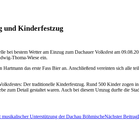
g und Kinderfestzug
lle bei bestem Wetter am Einzug zum Dachauer Volksfest am 09.08.2025
Ludwig-Thoma-Wiese ein.
n Hartmann das erste Fass Bier an. Anschließend vereinten sich alle 
olksfestes: Der traditionelle Kinderfestzug. Rund 500 Kinder zogen in
ebe zum Detail gestaltet waren. Auch bei diesem Umzug durfte die Sta
it musikalischer Unterstützung der Dachau Böhmische
Nächster Beitrag