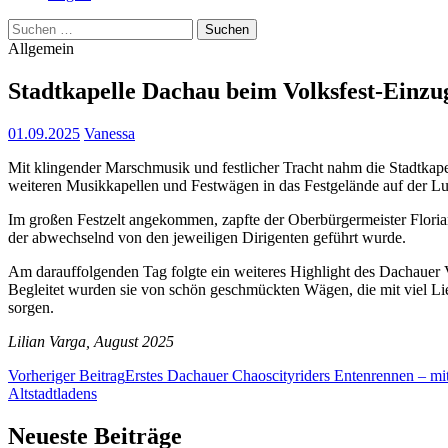
Suchen
nach:
Allgemein
Stadtkapelle Dachau beim Volksfest-Einzu
01.09.2025
Vanessa
Mit klingender Marschmusik und festlicher Tracht nahm die Stadtkape
weiteren Musikkapellen und Festwägen in das Festgelände auf der 
Im großen Festzelt angekommen, zapfte der Oberbürgermeister Floria
der abwechselnd von den jeweiligen Dirigenten geführt wurde.
Am darauffolgenden Tag folgte ein weiteres Highlight des Dachauer V
Begleitet wurden sie von schön geschmückten Wägen, die mit viel Li
sorgen.
Lilian Varga, August 2025
Beitragsnavigation
Vorheriger Beitrag
Erstes Dachauer Chaoscityriders Entenrennen – m
Altstadtladens
Neueste Beiträge