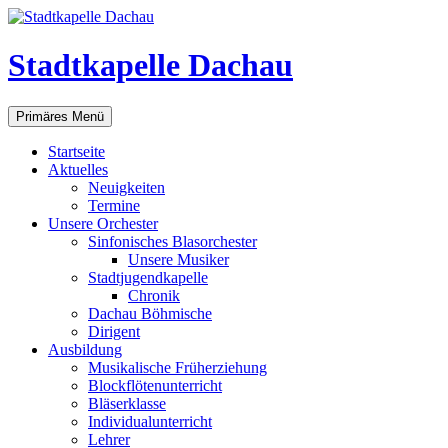
Zum
Inhalt
springen
Stadtkapelle Dachau
Suchen
Primäres Menü
Startseite
Aktuelles
Neuigkeiten
Termine
Unsere Orchester
Sinfonisches Blasorchester
Unsere Musiker
Stadtjugendkapelle
Chronik
Dachau Böhmische
Dirigent
Ausbildung
Musikalische Früherziehung
Blockflötenunterricht
Bläserklasse
Individual­unterricht
Lehrer