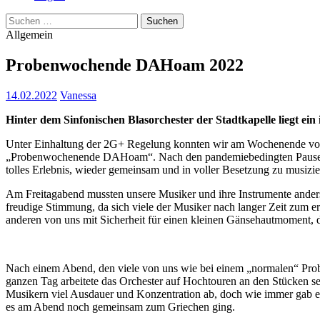
Suchen
nach:
Allgemein
Probenwochende DAHoam 2022
14.02.2022
Vanessa
Hinter dem Sinfonischen Blasorchester der Stadtkapelle liegt ei
Unter Einhaltung der 2G+ Regelung konnten wir am Wochenende vom
„Probenwochenende DAHoam“. Nach den pandemiebedingten Pausen und
tolles Erlebnis, wieder gemeinsam und in voller Besetzung zu musizie
Am Freitagabend mussten unsere Musiker und ihre Instrumente ander
freudige Stimmung, da sich viele der Musiker nach langer Zeit zum e
anderen von uns mit Sicherheit für einen kleinen Gänsehautmoment, der
Nach einem Abend, den viele von uns wie bei einem „normalen“ Prob
ganzen Tag arbeitete das Orchester auf Hochtouren an den Stücken s
Musikern viel Ausdauer und Konzentration ab, doch wie immer gab es
es am Abend noch gemeinsam zum Griechen ging.