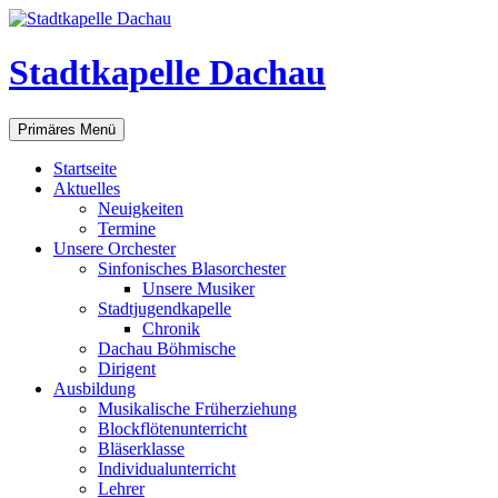
Zum
Inhalt
springen
Stadtkapelle Dachau
Suchen
Primäres Menü
Startseite
Aktuelles
Neuigkeiten
Termine
Unsere Orchester
Sinfonisches Blasorchester
Unsere Musiker
Stadtjugendkapelle
Chronik
Dachau Böhmische
Dirigent
Ausbildung
Musikalische Früherziehung
Blockflötenunterricht
Bläserklasse
Individual­unterricht
Lehrer