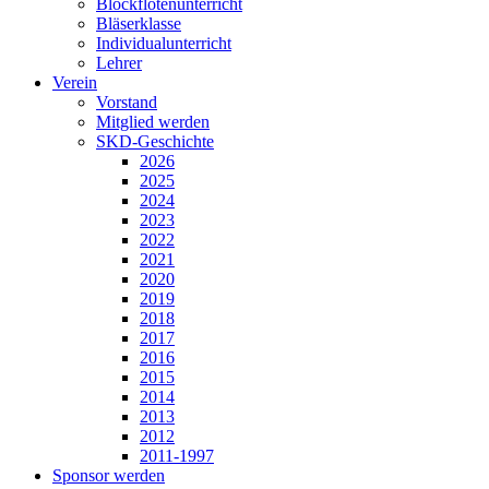
Blockflötenunterricht
Bläserklasse
Individual­unterricht
Lehrer
Verein
Vorstand
Mitglied werden
SKD-Geschichte
2026
2025
2024
2023
2022
2021
2020
2019
2018
2017
2016
2015
2014
2013
2012
2011-1997
Sponsor werden