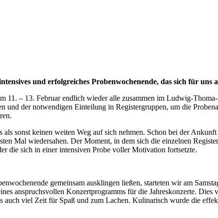
n intensives und erfolgreiches Probenwochenende, das sich für uns
 11. – 13. Februar endlich wieder alle zusammen im Ludwig-Thoma-Ha
 der notwendigen Einteilung in Registergruppen, um die Probenarbei
ren.
s als sonst keinen weiten Weg auf sich nehmen. Schon bei der Ankun
rsten Mal wiedersahen. Der Moment, in dem sich die einzelnen Register 
 die sich in einer intensiven Probe voller Motivation fortsetzte.
enwochenende gemeinsam ausklingen ließen, starteten wir am Samstag 
eines anspruchsvollen Konzertprogramms für die Jahreskonzerte. Dies
 auch viel Zeit für Spaß und zum Lachen. Kulinarisch wurde die effekt