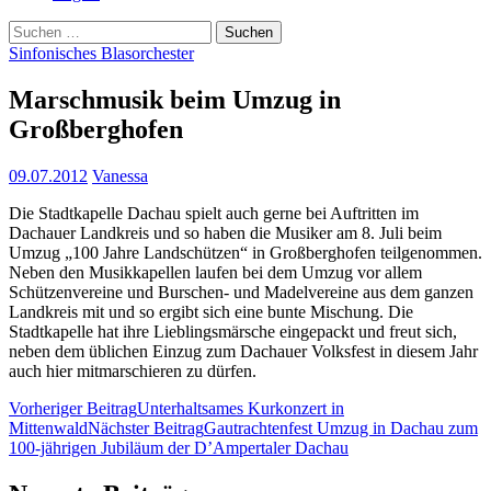
Suchen
nach:
Sinfonisches Blasorchester
Marschmusik beim Umzug in
Großberghofen
09.07.2012
Vanessa
Die Stadtkapelle Dachau spielt auch gerne bei Auftritten im
Dachauer Landkreis und so haben die Musiker am 8. Juli beim
Umzug „100 Jahre Landschützen“ in Großberghofen teilgenommen.
Neben den Musikkapellen laufen bei dem Umzug vor allem
Schützenvereine und Burschen- und Madelvereine aus dem ganzen
Landkreis mit und so ergibt sich eine bunte Mischung. Die
Stadtkapelle hat ihre Lieblingsmärsche eingepackt und freut sich,
neben dem üblichen Einzug zum Dachauer Volksfest in diesem Jahr
auch hier mitmarschieren zu dürfen.
Beitragsnavigation
Vorheriger Beitrag
Unterhaltsames Kurkonzert in
Mittenwald
Nächster Beitrag
Gautrachtenfest Umzug in Dachau zum
100-jährigen Jubiläum der D’Ampertaler Dachau