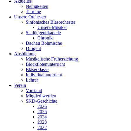
Aktuelles
Neuigkeiten
Termine
Unsere Orchester
Sinfonisches Blasorchester
Unsere Musiker
Stadtjugendkapelle
Chronik
Dachau Böhmische
Dirigent
Ausbildung
Musikalische Früherziehung
Blockflötenunterricht
Bläserklasse
Individual­unterricht
Lehrer
Verein
Vorstand
Mitglied werden
SKD-Geschichte
2026
2025
2024
2023
2022