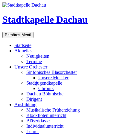
Zum
Inhalt
springen
Stadtkapelle Dachau
Suchen
Primäres Menü
Startseite
Aktuelles
Neuigkeiten
Termine
Unsere Orchester
Sinfonisches Blasorchester
Unsere Musiker
Stadtjugendkapelle
Chronik
Dachau Böhmische
Dirigent
Ausbildung
Musikalische Früherziehung
Blockflötenunterricht
Bläserklasse
Individual­unterricht
Lehrer