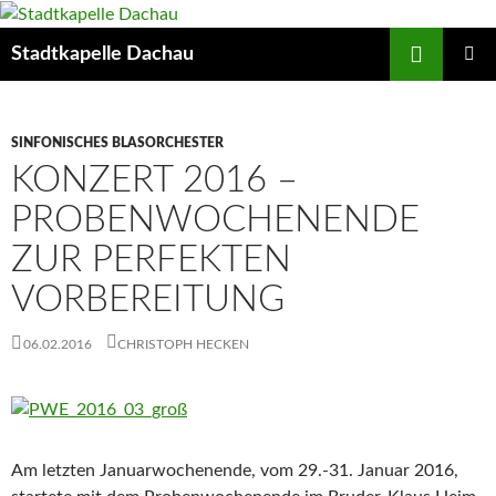
Zum
Inhalt
Suchen
Stadtkapelle Dachau
springen
PRIMÄR
MENÜ
SINFONISCHES BLASORCHESTER
KONZERT 2016 –
PROBENWOCHENENDE
ZUR PERFEKTEN
VORBEREITUNG
06.02.2016
CHRISTOPH HECKEN
Am letzten Januarwochenende, vom 29.-31. Januar 2016,