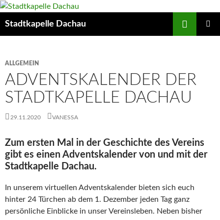
Zum
Inhalt
Suchen
Stadtkapelle Dachau
springen
PRIMÄR
MENÜ
ALLGEMEIN
ADVENTSKALENDER DER
STADTKAPELLE DACHAU
29.11.2020
VANESSA
Zum ersten Mal in der Geschichte des Vereins
gibt es einen Adventskalender von und mit der
Stadtkapelle Dachau
.
In unserem virtuellen Adventskalender bieten sich euch
hinter 24 Türchen ab dem 1. Dezember jeden Tag ganz
persönliche Einblicke in unser Vereinsleben. Neben bisher