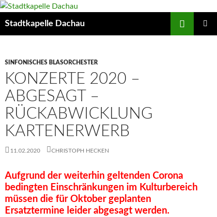
Zum
Inhalt
Suchen
Stadtkapelle Dachau
springen
PRIMÄR
MENÜ
SINFONISCHES BLASORCHESTER
KONZERTE 2020 –
ABGESAGT –
RÜCKABWICKLUNG
KARTENERWERB
11.02.2020
CHRISTOPH HECKEN
Aufgrund der weiterhin geltenden Corona
bedingten Einschränkungen im Kulturbereich
müssen die für Oktober geplanten
Ersatztermine leider abgesagt werden.