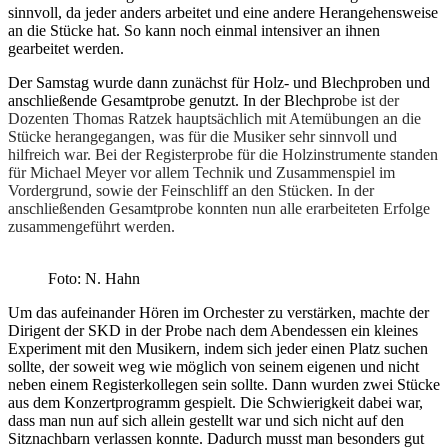
sinnvoll, da jeder anders arbeitet und eine andere Herangehensweise
an die Stücke hat. So kann noch einmal intensiver an ihnen
gearbeitet werden.
Der Samstag wurde dann zunächst für Holz- und Blechproben und
anschließende Gesamtprobe genutzt. In der Blechpro
be ist der
Dozenten Thomas Ratzek hauptsächlich mit Atemübungen an die
Stücke herangegangen, was für die Musiker sehr sinnvoll und
hilfreich war. Bei der Registerprobe für die Holzinstrumente standen
für Michael Meyer vor allem Technik und Zusammenspiel im
Vordergrund, sowie der Feinschliff an den Stücken. In der
anschließe
nden Gesamtprobe konnten nun alle erarbeiteten Erfolge
zusammengeführt werden.
Foto: N. Hahn
Um das aufeinander Hören im Orchester zu verstärken, machte der
Dirigent der SKD in der Probe nach dem Abendessen ein kleines
Experiment mit den Musikern, indem sich jeder einen Platz suchen
sollte, der soweit weg wie möglich von seinem eigenen und nicht
neben einem Registerkollegen sein sollte. Dann wurden zwei Stücke
aus dem Konzertprogramm gespielt. Die Schwierigkeit dabei war,
dass man nun auf sich allein gestellt war und sich nicht auf den
Sitznachbarn verlassen konnte. Dadurch musst man besonders gut