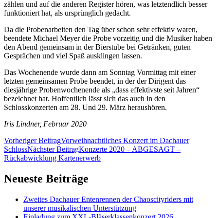
zählen und auf die anderen Register hören, was letztendlich besser
funktioniert hat, als ursprünglich gedacht.
Da die Probenarbeiten den Tag über schon sehr effektiv waren,
beendete Michael Meyer die Probe vorzeitig und die Musiker haben
den Abend gemeinsam in der Bierstube bei Getränken, guten
Gesprächen und viel Spaß ausklingen lassen.
Das Wochenende wurde dann am Sonntag Vormittag mit einer
letzten gemeinsamen Probe beendet, in der der Dirigent das
diesjährige Probenwochenende als „dass effektivste seit Jahren“
bezeichnet hat. Hoffentlich lässt sich das auch in den
Schlosskonzerten am 28. Und 29. März heraushören.
Iris Lindner, Februar 2020
Beitragsnavigation
Vorheriger Beitrag
Vorweihnachtliches Konzert im Dachauer
Schloss
Nächster Beitrag
Konzerte 2020 – ABGESAGT –
Rückabwicklung Kartenerwerb
Neueste Beiträge
Zweites Dachauer Entenrennen der Chaoscityriders mit
unserer musikalischen Unterstützung
Einladung zum XXL-Bläserklassenkonzert 2026