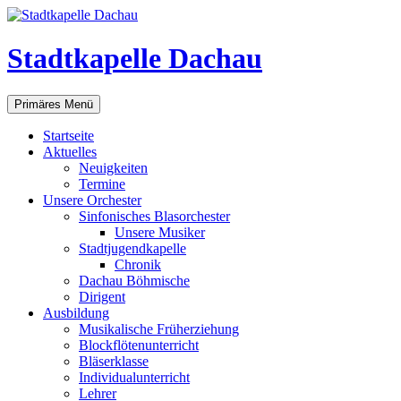
Zum
Inhalt
springen
Stadtkapelle Dachau
Suchen
Primäres Menü
Startseite
Aktuelles
Neuigkeiten
Termine
Unsere Orchester
Sinfonisches Blasorchester
Unsere Musiker
Stadtjugendkapelle
Chronik
Dachau Böhmische
Dirigent
Ausbildung
Musikalische Früherziehung
Blockflötenunterricht
Bläserklasse
Individual­unterricht
Lehrer