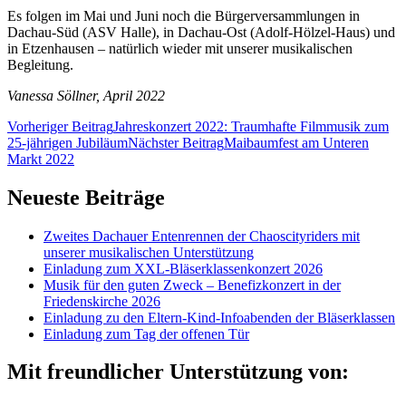
Es folgen im Mai und Juni noch die Bürgerversammlungen in
Dachau-Süd (ASV Halle), in Dachau-Ost (Adolf-Hölzel-Haus) und
in Etzenhausen – natürlich wieder mit unserer musikalischen
Begleitung.
Vanessa Söllner, April 2022
Beitragsnavigation
Vorheriger Beitrag
Jahreskonzert 2022: Traumhafte Filmmusik zum
25-jährigen Jubiläum
Nächster Beitrag
Maibaumfest am Unteren
Markt 2022
Neueste Beiträge
Zweites Dachauer Entenrennen der Chaoscityriders mit
unserer musikalischen Unterstützung
Einladung zum XXL-Bläserklassenkonzert 2026
Musik für den guten Zweck – Benefizkonzert in der
Friedenskirche 2026
Einladung zu den Eltern-Kind-Infoabenden der Bläserklassen
Einladung zum Tag der offenen Tür
Mit freundlicher Unterstützung von: