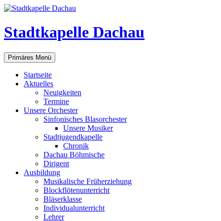
Zum
Inhalt
springen
Stadtkapelle Dachau
Suchen
Primäres Menü
Startseite
Aktuelles
Neuigkeiten
Termine
Unsere Orchester
Sinfonisches Blasorchester
Unsere Musiker
Stadtjugendkapelle
Chronik
Dachau Böhmische
Dirigent
Ausbildung
Musikalische Früherziehung
Blockflötenunterricht
Bläserklasse
Individual­unterricht
Lehrer